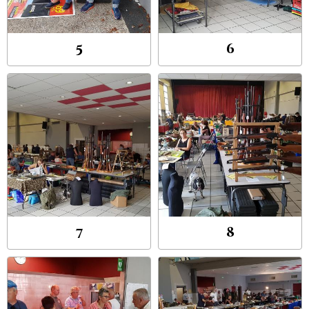
5
6
7
8